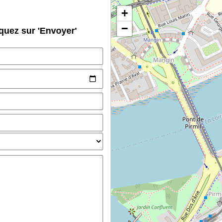
+
−
quez sur 'Envoyer'