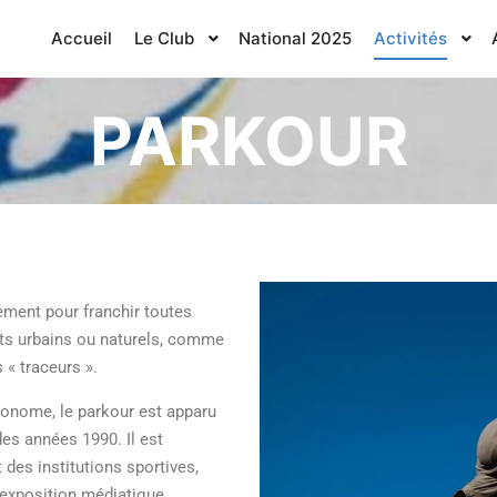
Accueil
Le Club
National 2025
Activités
PARKOUR
ement pour franchir toutes
ts urbains ou naturels, comme
« traceurs ».
utonome, le parkour est apparu
des années 1990. Il est
 des institutions sportives
,
 exposition médiatique