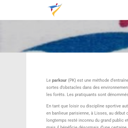
Le
parkour
(PK) est une méthode d’entraîn
sortes d’obstacles dans des environnemen
les forêts
. Les pratiquants sont dénommés 
En tant que loisir ou discipline sportive a
en banlieue parisienne, à Lisses, au début 
longtemps resté inconnu du grand public et
mais il bénéficie désormais d’une certaine