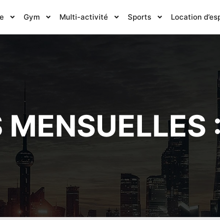
e
Gym
Multi-activité
Sports
Location d’e
 MENSUELLES 