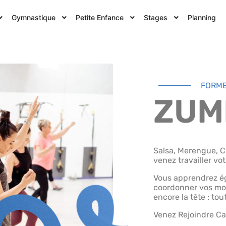
Gymnastique
Petite Enfance
Stages
Planning
FORM
ZUMB
Salsa, Merengue, 
venez travailler vo
Vous apprendrez ég
coordonner vos mou
encore la tête : tou
Venez Rejoindre 