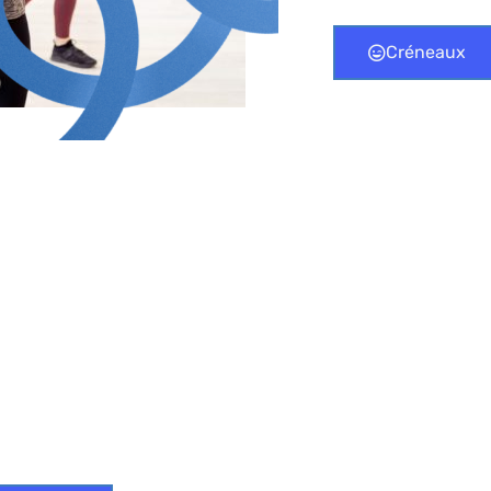
Créneaux
E