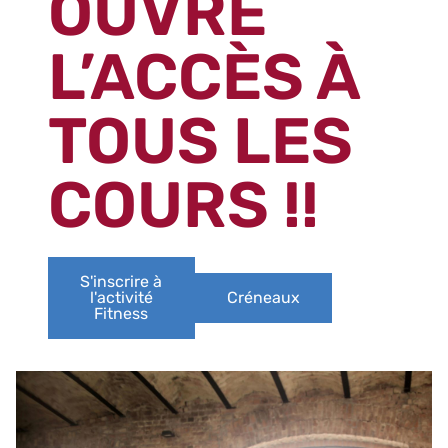
OUVRE
L’ACCÈS À
TOUS LES
COURS !!
S'inscrire à
l'activité
Créneaux
Fitness