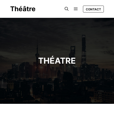
Théâtre
CONTACT
THÉATRE