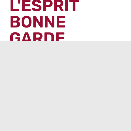
L'ESPRIT
BONNE
GARDE
L’Association Sportive et Culturelle
Bonne
Garde, c’est un mélange détonant de
sport et de culture. Une équipe où le sportif /
la sportive et l’artiste se rencontrent pour
créer une communauté unie par la passion.
Imaginez des joueurs de tennis table qui se
transforment en comédiens après leur
victoire, ou des couturières qui jouent au
billard.
C’est tout ça, et bien plus encore, dans
l’univers déjanté de l’AS Bonne Garde !