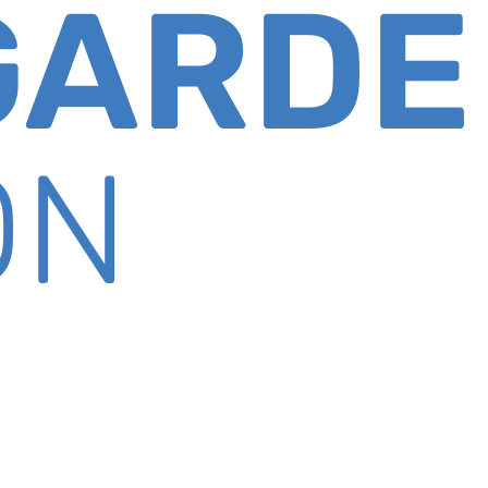
GARDE
ON