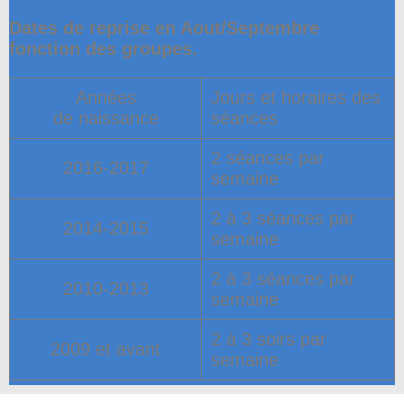
Dates de reprise en Aout/Septembre
fonction des groupes.
Années
Jours et horaires des
de naissance
séances
2 séances par
2016-2017
semaine
2 à 3 séances par
2014-2015
semaine
2 à 3 séances par
2010-2013
semaine
2 à 3 soirs par
2009 et avant
semaine