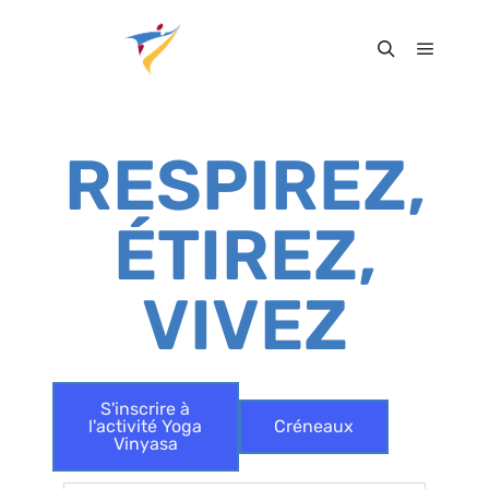
RESPIREZ,
ÉTIREZ,
VIVEZ
S'inscrire à
l'activité Yoga
Créneaux
Vinyasa