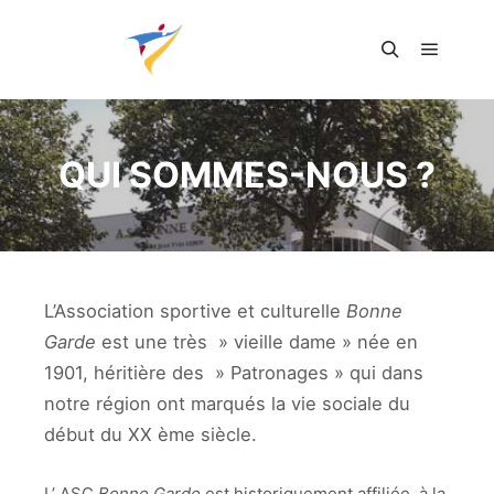
Menu pr
Rechercher
QUI SOMMES-NOUS ?
L’Association sportive et culturelle
Bonne
Garde
est une très » vieille dame » née en
1901, héritière des » Patronages » qui dans
notre région ont marqués la vie sociale du
début du XX ème siècle.
L’ ASC
Bonne Garde
est historiquement affiliée à la